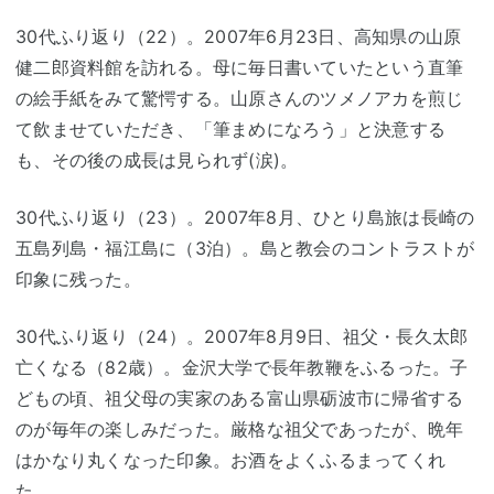
30代ふり返り（22）。2007年6月23日、高知県の山原
健二郎資料館を訪れる。母に毎日書いていたという直筆
の絵手紙をみて驚愕する。山原さんのツメノアカを煎じ
て飲ませていただき、「筆まめになろう」と決意する
も、その後の成長は見られず(涙)。
30代ふり返り（23）。2007年8月、ひとり島旅は長崎の
五島列島・福江島に（3泊）。島と教会のコントラストが
印象に残った。
30代ふり返り（24）。2007年8月9日、祖父・長久太郎
亡くなる（82歳）。金沢大学で長年教鞭をふるった。子
どもの頃、祖父母の実家のある富山県砺波市に帰省する
のが毎年の楽しみだった。厳格な祖父であったが、晩年
はかなり丸くなった印象。お酒をよくふるまってくれ
た。